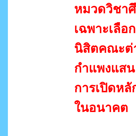
หมวดวิชาศ
เฉพาะเลือ
นิสิตคณะต
กำแพงแสน
การเปิดหล
ในอนาคต
3. หน่วยก